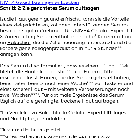
NIVEA Gesichtsreiniger entdecken
Schritt 2: Zielgerichtetes Serum auftragen
Ist die Haut gereinigt und erfrischt, kann sie die Vorteile
eines zielgerichteten, kollagenunterstützenden Serums
besonders gut aufnehmen. Das
NIVEA Cellular Expert Lift
3-Zonen Lifting Serum
enthält eine hohe* Konzentration
an
Bakuchiol
, die die Zellerneuerung unterstützt und die
körpereigene Kollagenproduktion in nur 4 Stunden**
anregen kann.
Das Serum ist so formuliert, dass es einen Lifting-Effekt
bietet, die Haut sichtbar strafft und Falten glätter
erscheinen lässt. Frauen, die das Serum getestet haben,
berichteten bereits nach einer Woche*** von festerer und
elastischerer Haut – mit weiteren Verbesserungen nach
zwei Wochen****. Für optimale Ergebnisse das Serum
täglich auf die gereinigte, trockene Haut auftragen.
*Im Vergleich zu Bakuchiol in Cellular Expert Lift Tages-
und Nachtpflege-Produkten.
**In vitro an Hautzellen getestet
***Selbsteinschätzung, 4-wöchige Studie, 44 Frauen, 2022