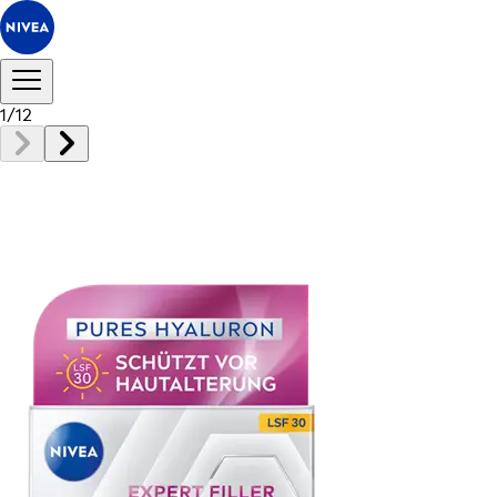
1
/
12