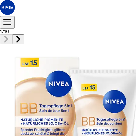
1
/
10