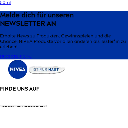
50ml
Melde dich für unseren
NEWSLETTER AN
Erhalte News zu Produkten, Gewinnspielen und die
Chance, NIVEA Produkte vor allen anderen als Tester*in zu
erleben!
REGISTRIEREN
FINDE UNS AUF
PRODUKTKATEGORIEN
Gesicht