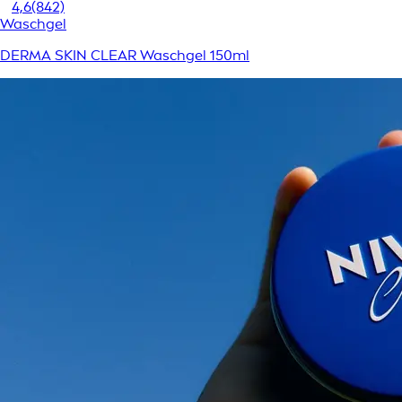
4,6
(842)
Waschgel
DERMA SKIN CLEAR Waschgel 150ml