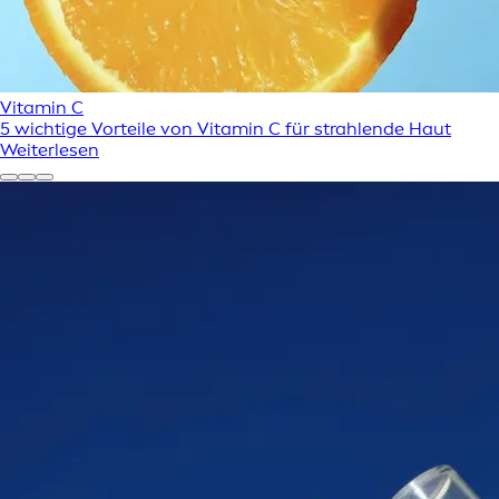
Vitamin C
5 wichtige Vorteile von Vitamin C für strahlende Haut
Weiterlesen